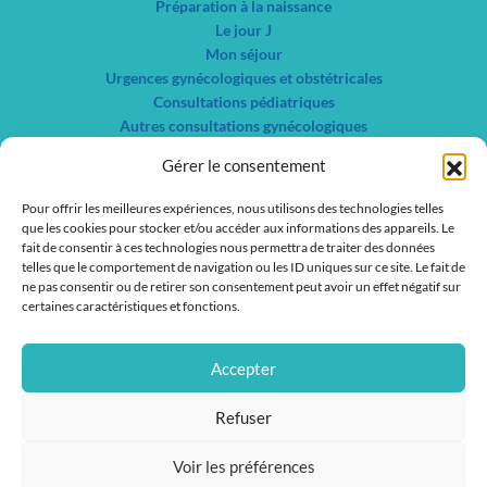
Préparation à la naissance
Le jour J
Mon séjour
Urgences gynécologiques et obstétricales
Consultations pédiatriques
Autres consultations gynécologiques
Centre de planification familiale et IVG
Gérer le consentement
Nos spécialités
Liste des services
Pour offrir les meilleures expériences, nous utilisons des technologies telles
que les cookies pour stocker et/ou accéder aux informations des appareils. Le
Liste des médecins
fait de consentir à ces technologies nous permettra de traiter des données
telles que le comportement de navigation ou les ID uniques sur ce site. Le fait de
Actualités
ne pas consentir ou de retirer son consentement peut avoir un effet négatif sur
Nous contacter
certaines caractéristiques et fonctions.
Nous rejoindre
IFSI / IFAS
Accepter
Refuser
Voir les préférences