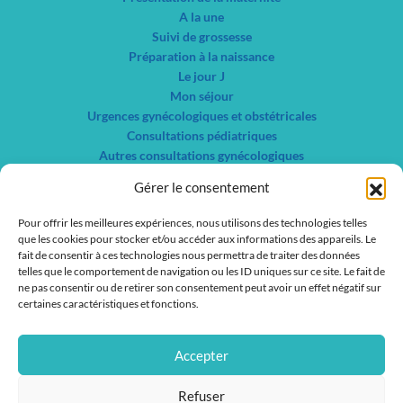
A la une
Suivi de grossesse
Préparation à la naissance
Le jour J
Mon séjour
Urgences gynécologiques et obstétricales
Consultations pédiatriques
Autres consultations gynécologiques
Centre de planification familiale et IVG
Gérer le consentement
Nos spécialités
Liste des services
Pour offrir les meilleures expériences, nous utilisons des technologies telles
que les cookies pour stocker et/ou accéder aux informations des appareils. Le
Liste des médecins
fait de consentir à ces technologies nous permettra de traiter des données
telles que le comportement de navigation ou les ID uniques sur ce site. Le fait de
Actualités
ne pas consentir ou de retirer son consentement peut avoir un effet négatif sur
Nous contacter
certaines caractéristiques et fonctions.
Nous rejoindre
IFSI / IFAS
Accepter
Refuser