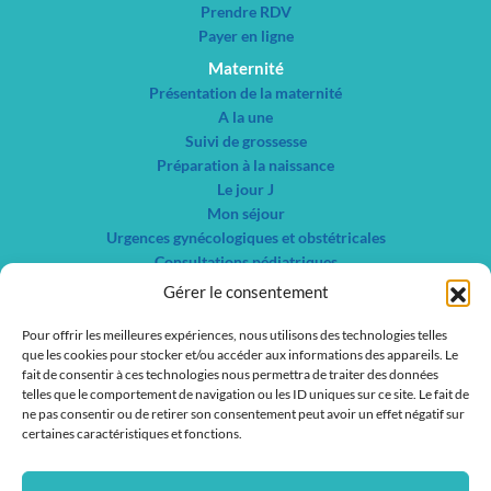
Prendre RDV
Payer en ligne
Maternité
Présentation de la maternité
A la une
Suivi de grossesse
Préparation à la naissance
Le jour J
Mon séjour
Urgences gynécologiques et obstétricales
Consultations pédiatriques
Autres consultations gynécologiques
Gérer le consentement
Centre de planification familiale et IVG
Pour offrir les meilleures expériences, nous utilisons des technologies telles
Nos spécialités
que les cookies pour stocker et/ou accéder aux informations des appareils. Le
Liste des services
fait de consentir à ces technologies nous permettra de traiter des données
Liste des médecins
telles que le comportement de navigation ou les ID uniques sur ce site. Le fait de
ne pas consentir ou de retirer son consentement peut avoir un effet négatif sur
Actualités
certaines caractéristiques et fonctions.
Nous contacter
Nous rejoindre