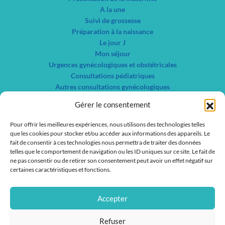
A la une
Suivi de grossesse
Préparation à la naissance
Le jour J
Mon séjour
Urgences gynécologiques et obstétricales
Consultations pédiatriques
Autres consultations gynécologiques
Centre de planification familiale et IVG
Gérer le consentement
Nos spécialités
Liste des services
Pour offrir les meilleures expériences, nous utilisons des technologies telles
que les cookies pour stocker et/ou accéder aux informations des appareils. Le
Liste des médecins
fait de consentir à ces technologies nous permettra de traiter des données
telles que le comportement de navigation ou les ID uniques sur ce site. Le fait de
Actualités
ne pas consentir ou de retirer son consentement peut avoir un effet négatif sur
Nous contacter
certaines caractéristiques et fonctions.
Nous rejoindre
IFSI / IFAS
Accepter
Refuser