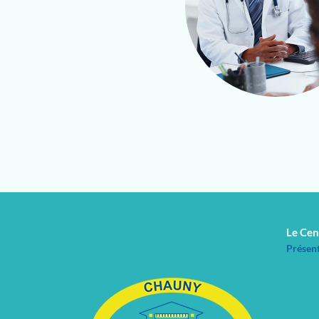
Le Cen
Présen