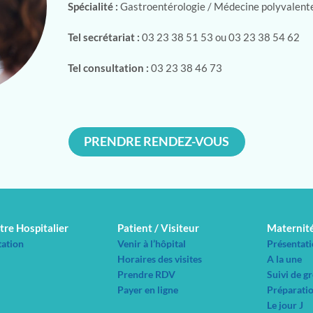
Spécialité :
Gastroentérologie / Médecine polyvalent
Tel secrétariat :
03 23 38 51 53 ou 03 23 38 54 62
Tel consultation :
03 23 38 46 73
PRENDRE RENDEZ-VOUS
tre Hospitalier
Patient / Visiteur
Maternit
tation
Venir à l’hôpital
Présentati
Horaires des visites
A la une
Prendre RDV
Suivi de g
Payer en ligne
Préparatio
Le jour J