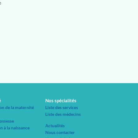
e
é
Nos spécialités
on de la maternité
Liste des services
Liste des médecins
rossesse
Actualités
n à la naissance
Nous contacter