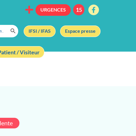
URGENCES
Search Button
IFSI / IFAS
Espace presse
Patient / Visiteur
lente