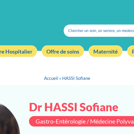
Search
for:
re Hospitalier
Offre de soins
Maternité
Accueil
»
HASSI Sofiane
Dr HASSI Sofiane
Gastro-Entérologie / Médecine Polyva