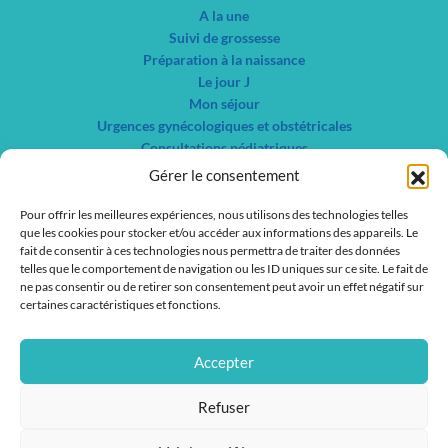
A la une
Suivi de grossesse
Préparation à la naissance
Le jour J
Mon séjour
Urgences gynécologiques et obstétricales
Consultations pédiatriques
Autres consultations gynécologiques
Gérer le consentement
Centre de planification familiale et IVG
Pour offrir les meilleures expériences, nous utilisons des technologies telles
Nos spécialités
que les cookies pour stocker et/ou accéder aux informations des appareils. Le
Liste des services
fait de consentir à ces technologies nous permettra de traiter des données
Liste des médecins
telles que le comportement de navigation ou les ID uniques sur ce site. Le fait de
ne pas consentir ou de retirer son consentement peut avoir un effet négatif sur
Actualités
certaines caractéristiques et fonctions.
Nous contacter
Nous rejoindre
Accepter
IFSI / IFAS
Refuser