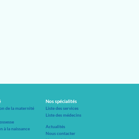
é
Nos spécialités
on de la maternité
Liste des services
Liste des médecins
rossesse
Actualités
n à la naissance
Nous contacter