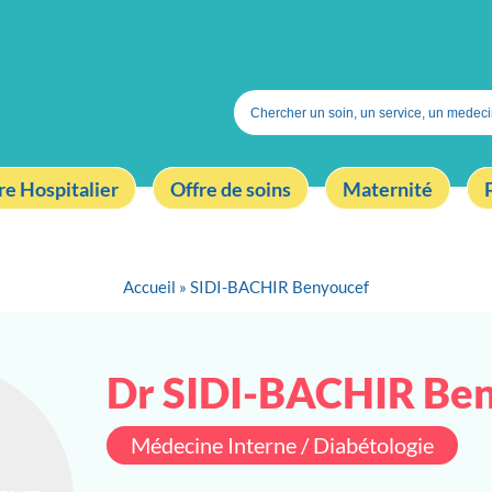
Search
for:
re Hospitalier
Offre de soins
Maternité
Accueil
»
SIDI-BACHIR Benyoucef
Dr SIDI-BACHIR Be
Médecine Interne / Diabétologie