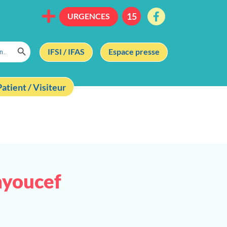
URGENCES
Search Button
IFSI / IFAS
Espace presse
Patient / Visiteur
nyoucef