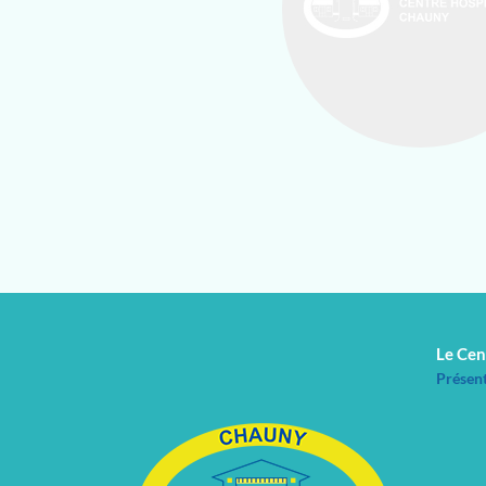
Le Cen
Présen