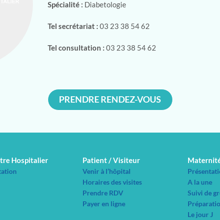
Spécialité :
Diabetologie
Tel secrétariat :
03 23 38 54 62
Tel consultation :
03 23 38 54 62
PRENDRE RENDEZ-VOUS
tre Hospitalier
Patient / Visiteur
Maternit
tation
Venir à l’hôpital
Présentati
Horaires des visites
A la une
Prendre RDV
Suivi de g
Payer en ligne
Préparatio
Le jour J