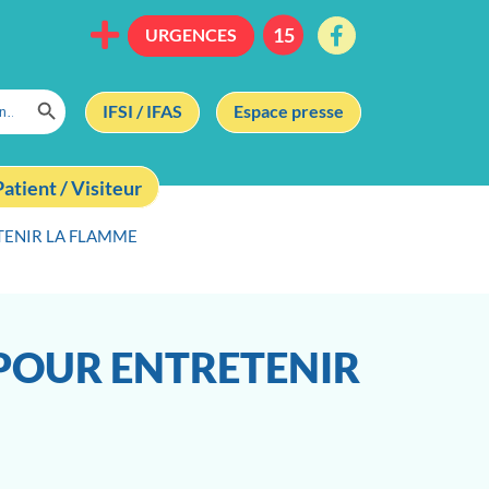
URGENCES
Search Button
IFSI / IFAS
Espace presse
Patient / Visiteur
TENIR LA FLAMME
POUR ENTRETENIR