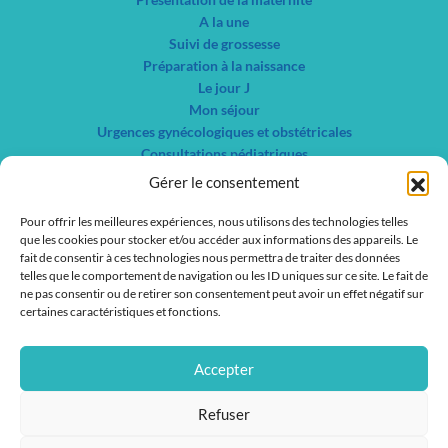
A la une
Suivi de grossesse
Préparation à la naissance
Le jour J
Mon séjour
Urgences gynécologiques et obstétricales
Consultations pédiatriques
Autres consultations gynécologiques
Gérer le consentement
Centre de planification familiale et IVG
Pour offrir les meilleures expériences, nous utilisons des technologies telles
Nos spécialités
que les cookies pour stocker et/ou accéder aux informations des appareils. Le
Liste des services
fait de consentir à ces technologies nous permettra de traiter des données
Liste des médecins
telles que le comportement de navigation ou les ID uniques sur ce site. Le fait de
ne pas consentir ou de retirer son consentement peut avoir un effet négatif sur
Actualités
certaines caractéristiques et fonctions.
Nous contacter
Nous rejoindre
Accepter
IFSI / IFAS
Refuser