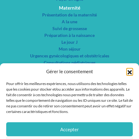
Maternité
Présentation de la maternité
A la une
Suivi de grossesse
Préparation à la naissance
Le jour J
Mon séjour
Urgences gynécologiques et obstétricales
Consultations pédiatriques
Autres consultations gynécologiques
Gérer le consentement
Centre de planification familiale et IVG
Pour offrir les meilleures expériences, nous utilisons des technologies telles
Nos spécialités
que les cookies pour stocker et/ou accéder aux informations des appareils. Le
Liste des services
fait de consentir à ces technologies nous permettra de traiter des données
Liste des médecins
telles que le comportement de navigation ou les ID uniques sur ce site. Le fait de
ne pas consentir ou de retirer son consentement peut avoir un effet négatif sur
Actualités
certaines caractéristiques et fonctions.
Nous contacter
Nous rejoindre
Accepter
IFSI / IFAS